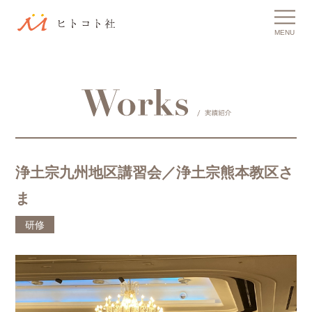
MENU
浄土宗九州地区講習会／浄土宗熊本教区さ
ま
研修