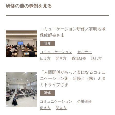
ティに万全の対策を講じています。
研修の他の事例を見る
ご本人の照会
お客さまがご本人の個人情報の照会・修正・削除などをご希望
される場合には、ご本人であることを確認の上、対応させてい
ただきます。
コミュニケーション研修／有明地域
法令、規範の遵守と見直し
当社は、保有する個人情報に関して適用される日本の法令、そ
保健師会さま
の他規範を遵守するとともに、本ポリシーの内容を適宜見直
し、その改善に努めます。
研修
お問い合せ
コミュニケーション
セミナー
当社の個人情報の取扱に関するお問い合せは下記までご連絡く
ださい。
伝え方
聞き方
職場研修
話し方
株式会社ヒトコト社
HP：https://hitokotosha.com/
「人間関係がもっと楽になるコミュ
ニケーション術」研修／（株）ミタ
カトライブさま
研修
コミュニケーション
企業研修
伝え方
聞き方