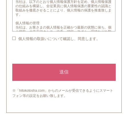
当社は、以下のとおり個人情報保護方針を定め、個人情報保護
の仕組みを構築し、全従業員に個人情報保護の重要性の認識と
取組みを徹底させることにより、個人情報の保護を推進致しま
す。
個人情報の管理
当社は、お客さまの個人情報を正確かつ最新の状態に保ち、個
人情報への不正アクセス・紛失・破損・改ざん・漏洩などを防
止するため、セキュリティシステムの維持・管理体制の整備・
個人情報の取扱いについて確認し、同意します。
社員教育の徹底等の必要な措置を講じ、安全対策を実施し、個
人情報の厳重な管理を行います。
個人情報の利用目的
本ウェブサイトでは、お客様からのお問い合わせ時に、お名
前、E-mailアドレス、電話番号等の個人情報をご登録いただく
場合がございますが、これらの個人情報はご提供いただく際の
目的以外では利用いたしません。お客さまからお預かりした個
人情報は、当社からのご連絡や業務のご案内やご質問に対する
回答として、電子メールや資料のご送付に利用いたします。
個人情報の第三者への開示・提供の禁止
※「hitokotosha.com」からのメールが受信できるようにスマート
当社は、お客さまよりお預かりした個人情報を適切に管理し、
フォン等の設定をお願い致します。
次のいずれかに該当する場合を除き、個人情報を第三者に開示
いたしません。
・お客さまの同意がある場合
・お客さまが希望されるサービスを行なうために当社が業務を
委託する業者に対して開示する場合
・法令に基づき開示することが必要である場合
個人情報の安全対策
当社は、個人情報の正確性及び安全性確保のために、セキュリ