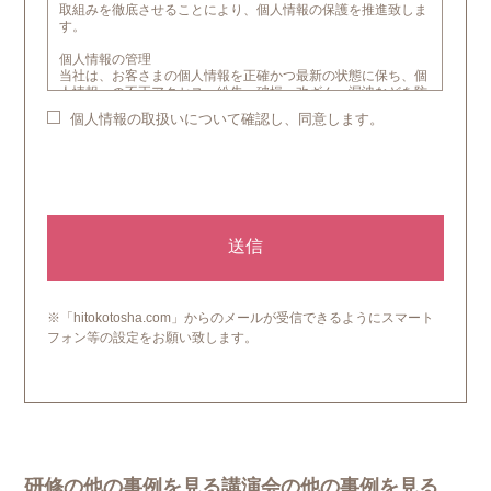
取組みを徹底させることにより、個人情報の保護を推進致しま
す。
個人情報の管理
当社は、お客さまの個人情報を正確かつ最新の状態に保ち、個
人情報への不正アクセス・紛失・破損・改ざん・漏洩などを防
止するため、セキュリティシステムの維持・管理体制の整備・
個人情報の取扱いについて確認し、同意します。
社員教育の徹底等の必要な措置を講じ、安全対策を実施し、個
人情報の厳重な管理を行います。
個人情報の利用目的
本ウェブサイトでは、お客様からのお問い合わせ時に、お名
前、E-mailアドレス、電話番号等の個人情報をご登録いただく
場合がございますが、これらの個人情報はご提供いただく際の
目的以外では利用いたしません。お客さまからお預かりした個
人情報は、当社からのご連絡や業務のご案内やご質問に対する
回答として、電子メールや資料のご送付に利用いたします。
個人情報の第三者への開示・提供の禁止
※「hitokotosha.com」からのメールが受信できるようにスマート
当社は、お客さまよりお預かりした個人情報を適切に管理し、
フォン等の設定をお願い致します。
次のいずれかに該当する場合を除き、個人情報を第三者に開示
いたしません。
・お客さまの同意がある場合
・お客さまが希望されるサービスを行なうために当社が業務を
委託する業者に対して開示する場合
・法令に基づき開示することが必要である場合
個人情報の安全対策
当社は、個人情報の正確性及び安全性確保のために、セキュリ
ティに万全の対策を講じています。
研修の他の事例を見る講演会の他の事例を見る