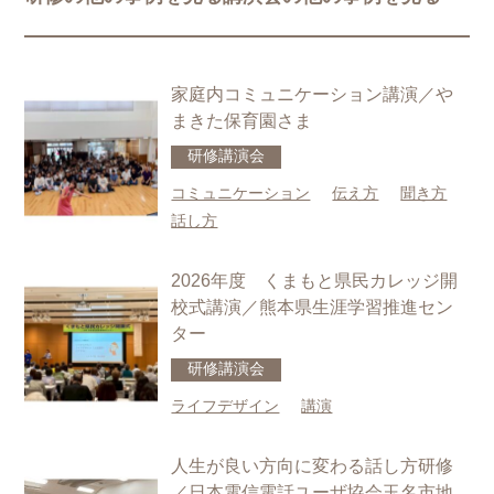
ご本人の照会
お客さまがご本人の個人情報の照会・修正・削除などをご希望
される場合には、ご本人であることを確認の上、対応させてい
ただきます。
家庭内コミュニケーション講演／や
法令、規範の遵守と見直し
当社は、保有する個人情報に関して適用される日本の法令、そ
まきた保育園さま
の他規範を遵守するとともに、本ポリシーの内容を適宜見直
し、その改善に努めます。
研修
講演会
お問い合せ
コミュニケーション
伝え方
聞き方
当社の個人情報の取扱に関するお問い合せは下記までご連絡く
ださい。
話し方
株式会社ヒトコト社
HP：https://hitokotosha.com/
2026年度 くまもと県民カレッジ開
校式講演／熊本県生涯学習推進セン
ター
研修
講演会
ライフデザイン
講演
人生が良い方向に変わる話し方研修
／日本電信電話ユーザ協会玉名市地