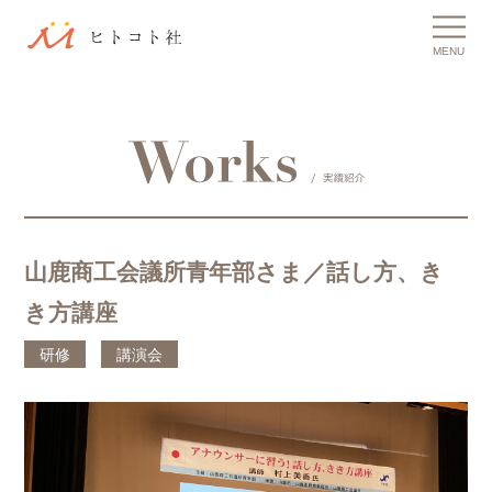
MENU
山鹿商工会議所青年部さま／話し方、き
き方講座
研修
講演会