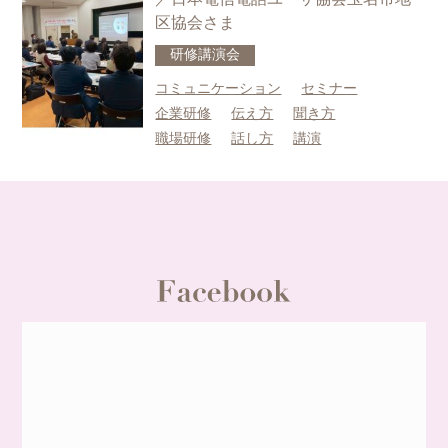
区協会さま
研修
講演会
コミュニケーション
セミナー
企業研修
伝え方
聞き方
職場研修
話し方
講演