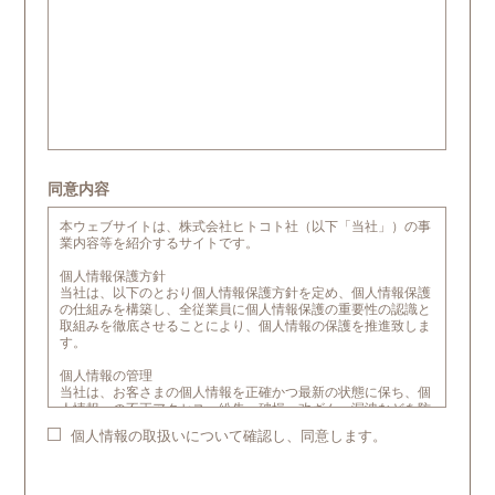
同意内容
本ウェブサイトは、株式会社ヒトコト社（以下「当社」）の事
業内容等を紹介するサイトです。
個人情報保護方針
当社は、以下のとおり個人情報保護方針を定め、個人情報保護
の仕組みを構築し、全従業員に個人情報保護の重要性の認識と
取組みを徹底させることにより、個人情報の保護を推進致しま
す。
個人情報の管理
当社は、お客さまの個人情報を正確かつ最新の状態に保ち、個
人情報への不正アクセス・紛失・破損・改ざん・漏洩などを防
止するため、セキュリティシステムの維持・管理体制の整備・
個人情報の取扱いについて確認し、同意します。
社員教育の徹底等の必要な措置を講じ、安全対策を実施し、個
人情報の厳重な管理を行います。
個人情報の利用目的