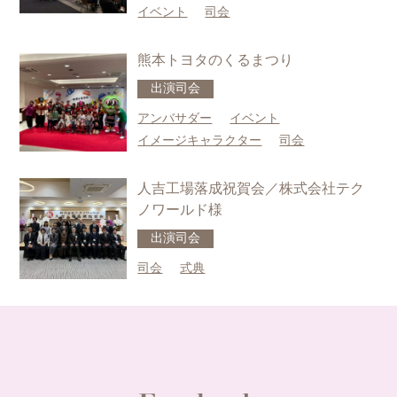
イベント
司会
当社の個人情報の取扱に関するお問い合せは下記までご連絡く
ださい。
株式会社ヒトコト社
熊本トヨタのくるまつり
HP：https://hitokotosha.com/
出演
司会
アンバサダー
イベント
イメージキャラクター
司会
人吉工場落成祝賀会／株式会社テク
ノワールド様
出演
司会
司会
式典