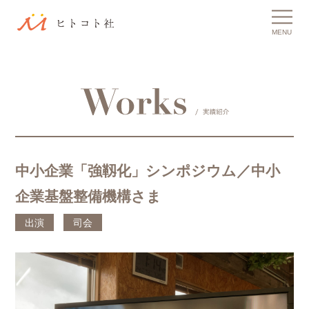
MENU
中小企業「強靱化」シンポジウム／中小
企業基盤整備機構さま
出演
司会