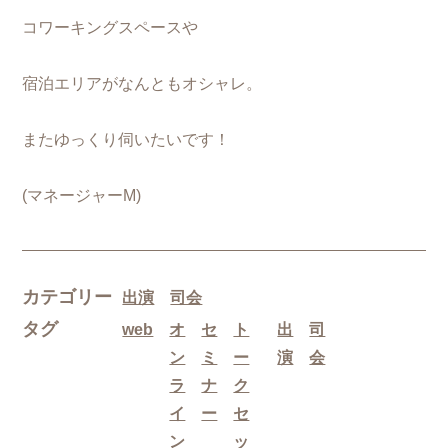
コワーキングスペースや
宿泊エリアがなんともオシャレ。
またゆっくり伺いたいです！
(マネージャーM)
カテゴリー
出演
司会
タグ
web
オ
セ
ト
出
司
ン
ミ
ー
演
会
ラ
ナ
ク
イ
ー
セ
ン
ッ