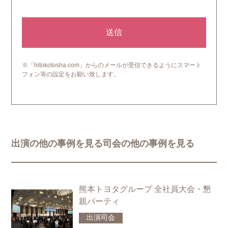
本ウェブサイトでは、お客様からのお問い合わせ時に、お名
前、E-mailアドレス、電話番号等の個人情報をご登録いただく
場合がございますが、これらの個人情報はご提供いただく際の
目的以外では利用いたしません。お客さまからお預かりした個
人情報は、当社からのご連絡や業務のご案内やご質問に対する
回答として、電子メールや資料のご送付に利用いたします。
個人情報の第三者への開示・提供の禁止
※「hitokotosha.com」からのメールが受信できるようにスマート
当社は、お客さまよりお預かりした個人情報を適切に管理し、
フォン等の設定をお願い致します。
次のいずれかに該当する場合を除き、個人情報を第三者に開示
いたしません。
・お客さまの同意がある場合
・お客さまが希望されるサービスを行なうために当社が業務を
委託する業者に対して開示する場合
・法令に基づき開示することが必要である場合
個人情報の安全対策
当社は、個人情報の正確性及び安全性確保のために、セキュリ
ティに万全の対策を講じています。
出演の他の事例を見る司会の他の事例を見る
ご本人の照会
お客さまがご本人の個人情報の照会・修正・削除などをご希望
される場合には、ご本人であることを確認の上、対応させてい
ただきます。
熊本トヨタグループ 全社員大会・懇
法令、規範の遵守と見直し
当社は、保有する個人情報に関して適用される日本の法令、そ
親パーティ
の他規範を遵守するとともに、本ポリシーの内容を適宜見直
し、その改善に努めます。
出演
司会
お問い合せ