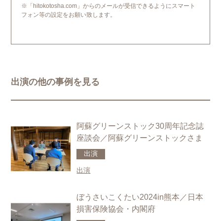
個人情報の第三者への開示・提供の禁止
※「hitokotosha.com」からのメールが受信できるようにスマート
当社は、お客さまよりお預かりした個人情報を適切に管理し、
フォン等の設定をお願い致します。
次のいずれかに該当する場合を除き、個人情報を第三者に開示
いたしません。
・お客さまの同意がある場合
・お客さまが希望されるサービスを行なうために当社が業務を
委託する業者に対して開示する場合
・法令に基づき開示することが必要である場合
個人情報の安全対策
当社は、個人情報の正確性及び安全性確保のために、セキュリ
ティに万全の対策を講じています。
出演の他の事例を見る
ご本人の照会
お客さまがご本人の個人情報の照会・修正・削除などをご希望
される場合には、ご本人であることを確認の上、対応させてい
ただきます。
阿蘇グリーンストック30周年記念誌
法令、規範の遵守と見直し
当社は、保有する個人情報に関して適用される日本の法令、そ
座談会／阿蘇グリーンストックさま
の他規範を遵守するとともに、本ポリシーの内容を適宜見直
し、その改善に努めます。
出演
お問い合せ
出演
当社の個人情報の取扱に関するお問い合せは下記までご連絡く
ださい。
株式会社ヒトコト社
ぼうさいこくたい2024in熊本／日本
HP：https://hitokotosha.com/
損害保険協会・内閣府