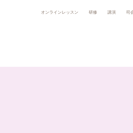
オンラインレッスン
研修
講演
司