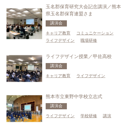
玉名郡保育研究大会記念講演／熊本
県玉名郡保育連盟さま
講演会
キャリア教育
コミュニケーション
ライフデザイン
職場研修
ライフデザイン授業／甲佐高校
講演会
キャリア教育
ライフデザイン
熊本市立東野中学校立志式
講演会
ライフデザイン
学校研修
講演