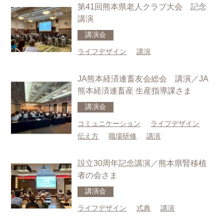
第41回熊本県老人クラブ大会 記念
講演
講演会
ライフデザイン
講演
JA熊本経済連畜友会総会 講演／JA
熊本経済連畜産 生産指導課さま
講演会
コミュニケーション
ライフデザイン
伝え方
職場研修
講演
設立30周年記念講演／熊本県腎移植
者の会さま
講演会
ライフデザイン
式典
講演