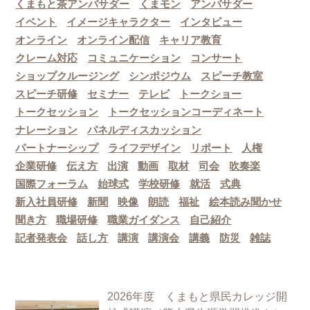
くまもと茶アンバサダー
くまモン
アンバサダー
イベント
イメージキャラクター
インタビュー
オンライン
オンライン配信
キャリア教育
クレーム対応
コミュニケーション
コンサート
ショップクルージング
シンポジウム
スピーチ教室
スピーチ研修
セミナー
テレビ
トークショー
トークセッション
トークセッションコーディネート
ナレーション
パネルディスカッション
パートナーシップ
ライフデザイン
リポート
人権
企業研修
伝え方
出演
動画
取材
司会
吹奏楽
国際フォーラム
始球式
学校研修
就活
式典
新入社員研修
新聞
映像
朗読
福祉
絵本読み聞かせ
聞き方
職場研修
職業ガイダンス
自己紹介
記者発表会
話し方
講演
講演会
講義
防災
雑誌
2026年度 くまもと県民カレッジ開