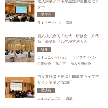
校式講演／熊本県生涯学習推進セン
ター
講演会
ライフデザイン
講演
新入社員合同入社式・研修会 八代
商工会議所／八代地方法人会
研修
コミュニケーション
ライフデザイン
企業研修
伝え方
新入社員研修
男女共同参画推進月間事業ライフデ
ザイン講演／益城町
講演会
ライフデザイン
講演