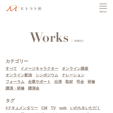
MENU
カテゴリー
すべて
イメージキャラクター
オンライン講座
オンライン配信
シンポジウム
ナレーション
フォーラム
企業サポート
出演
取材
司会
研修
講演・研修
講演会
タグ
#ドキュメンタリー
CM
TV
web
いのちをいただく