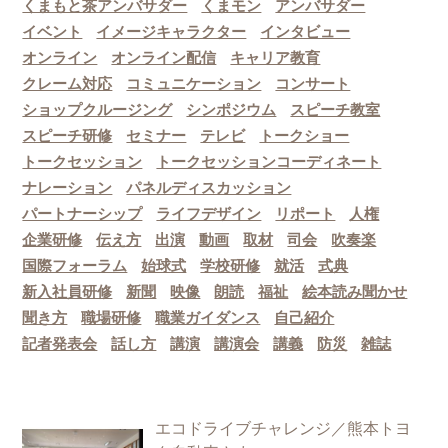
くまもと茶アンバサダー
くまモン
アンバサダー
イベント
イメージキャラクター
インタビュー
オンライン
オンライン配信
キャリア教育
クレーム対応
コミュニケーション
コンサート
ショップクルージング
シンポジウム
スピーチ教室
スピーチ研修
セミナー
テレビ
トークショー
トークセッション
トークセッションコーディネート
ナレーション
パネルディスカッション
パートナーシップ
ライフデザイン
リポート
人権
企業研修
伝え方
出演
動画
取材
司会
吹奏楽
国際フォーラム
始球式
学校研修
就活
式典
新入社員研修
新聞
映像
朗読
福祉
絵本読み聞かせ
聞き方
職場研修
職業ガイダンス
自己紹介
記者発表会
話し方
講演
講演会
講義
防災
雑誌
エコドライブチャレンジ／熊本トヨ