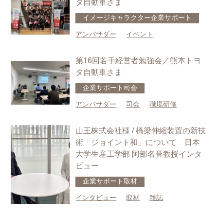
タ自動車さま
イメージキャラクター
企業サポート
アンバサダー
イベント
第16回若手経営者勉強会／熊本トヨ
タ自動車さま
企業サポート
司会
アンバサダー
司会
職場研修
山王株式会社様 / 橋梁伸縮装置の新技
術「ジョイント和」について 日本
大学生産工学部 阿部名誉教授インタ
ビュー
企業サポート
取材
インタビュー
取材
雑誌