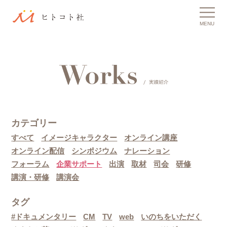
MENU
カテゴリー
すべて
イメージキャラクター
オンライン講座
オンライン配信
シンポジウム
ナレーション
フォーラム
企業サポート
出演
取材
司会
研修
講演・研修
講演会
タグ
#ドキュメンタリー
CM
TV
web
いのちをいただく