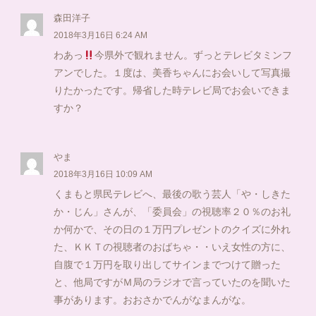
森田洋子
2018年3月16日 6:24 AM
わあっ
今県外で観れません。ずっとテレビタミンフ
アンでした。１度は、美香ちゃんにお会いして写真撮
りたかったです。帰省した時テレビ局でお会いできま
すか？
やま
2018年3月16日 10:09 AM
くまもと県民テレビへ、最後の歌う芸人「や・しきた
か・じん」さんが、「委員会」の視聴率２０％のお礼
か何かで、その日の１万円プレゼントのクイズに外れ
た、ＫＫＴの視聴者のおばちゃ・・いえ女性の方に、
自腹で１万円を取り出してサインまでつけて贈った
と、他局ですがＭ局のラジオで言っていたのを聞いた
事があります。おおさかでんがなまんがな。