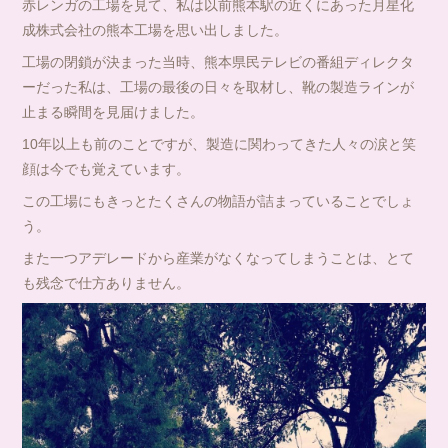
赤レンガの工場を見て、私は以前熊本駅の近くにあった月星化
成株式会社の熊本工場を思い出しました。
工場の閉鎖が決まった当時、熊本県民テレビの番組ディレクタ
ーだった私は、工場の最後の日々を取材し、靴の製造ラインが
止まる瞬間を見届けました。
10年以上も前のことですが、製造に関わってきた人々の涙と笑
顔は今でも覚えています。
この工場にもきっとたくさんの物語が詰まっていることでしょ
う。
また一つアデレードから産業がなくなってしまうことは、とて
も残念で仕方ありません。