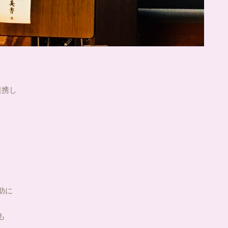
、
連携し
助に
も